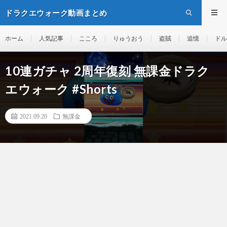
ドラクエウォーク動画まとめ
ホーム
人気記事
こころ
りゅうおう
盗賊
追憶
ドル
10連ガチャ 2周年復刻 無課金ドラク
エウォーク #Shorts
2021.09.20
無課金