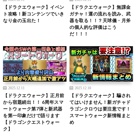
【ドラクエウォーク】イベン
【ドラクエウォーク】無課金
ト攻略！新コンテンツでいき
ガチャ！運の流れを読み、武
なり金の玉出た！
器を取る！！？天球儀・月斧
の個人的な評価はこう
だ！！！
2025.12.11
2025.12.10
【ドラクエウォーク】正月前
【ドラクエウォーク】騙され
から宿題続出！！ 6周年スマ
てはいけません！新ガチャド
ートウォーク第7弾と新武器
ラゴンクロウは要注意です！
を第一印象だけで語ります
スマートウォーク新情報まと
【ドラゴンクエストウォー
め
ク】