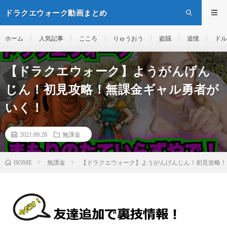
ドラクエウォーク動画まとめ
ホーム
人気記事
こころ
りゅうおう
盗賊
追憶
ドル
【ドラクエウォーク】ようがんげん
じん！初見攻略！無課金ギャル勇者が
いく！
2021.09.28
無課金
無課金
【ドラクエウォーク】ようがんげんじん！初見攻略！
HOME