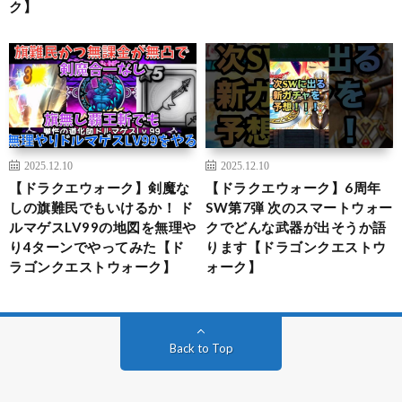
ク】
2025.12.10
2025.12.10
【ドラクエウォーク】剣魔な
【ドラクエウォーク】6周年
しの旗難民でもいけるか！ ド
SW第7弾 次のスマートウォー
ルマゲスLV99の地図を無理や
クでどんな武器が出そうか語
り4ターンでやってみた【ド
ります【ドラゴンクエストウ
ラゴンクエストウォーク】
ォーク】
Back to Top