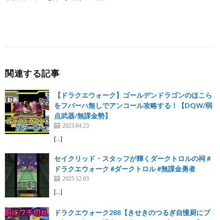
関連する記事
【ドラクエウォーク】ゴールデンドラゴンのほこら
をフバーハ無しでアンコール攻略する！【DQW/弱
点武器/無課金勢】
2023.04.23
[…]
セイクリッド・スタッフが輝くダークトロルの祠 #
ドラクエウォーク #ダークトロル #無課金勇者
2025.12.03
[…]
ドラクエウォーク288【きせきのつるぎ自慢厨にブ