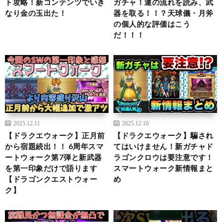
ト攻略！新コンテンツでいき
ガチャ！運の流れを読み、武
なり金の玉出た！
器を取る！！？天球儀・月斧
の個人的な評価はこう
だ！！！
2025.12.11
2025.12.10
【ドラクエウォーク】正月前
【ドラクエウォーク】騙され
から宿題続出！！ 6周年スマ
てはいけません！新ガチャド
ートウォーク第7弾と新武器
ラゴンクロウは要注意です！
を第一印象だけで語ります
スマートウォーク新情報まと
【ドラゴンクエストウォー
め
ク】