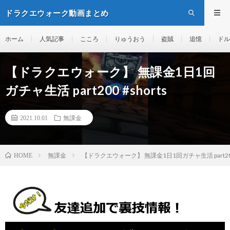
ドラクエウォーク動画まとめ
ホーム
人気記事
こころ
りゅうおう
盗賊
追憶
ドル
【ドラクエウォーク】 無課金1日1回
ガチャ生活 part200 #shorts
2021.10.01
無課金
無課金
【ドラクエウォーク】 無課金1日1回ガチャ生活 part200 
HOME