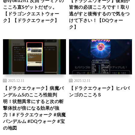
@syoku2n1 次回 ラーミアの
【ドラクエウォーク】復刻が
こころ直Sゲットだぜッ。
皆無の必須こころです！取り
【ドラゴンクエストウォー
逃がすと後悔するので気をつ
ク】【ドラクエウォーク】
けて下さい！【DQウォー
ク】
2025.12.11
2025.12.11
【ドラクエウォーク】病魔パ
【ドラクエウォーク】ヒババ
ンデルムSのこころ性能判
ンゴのこころＳ
明！状態異常にすると次の斬
撃体技が倍になる効果が強
力！#ドラクエウォーク #病魔
パンデルム #DQウォーク #宝
の地図