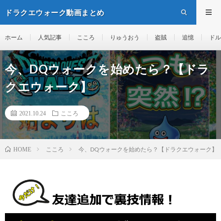
ドラクエウォーク動画まとめ
ホーム
人気記事
こころ
りゅうおう
盗賊
追憶
ドル
今、DQウォークを始めたら？【ドラ
クエウォーク】
2021.10.24
こころ
こころ
今、DQウォークを始めたら？【ドラクエウォーク】
HOME