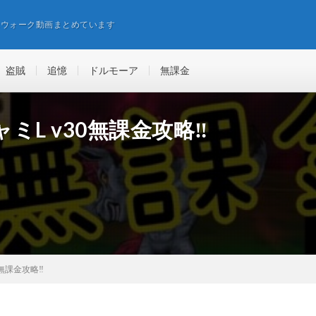
エウォーク動画まとめています
盗賊
追憶
ドルモーア
無課金
L v30無課金攻略‼︎
無課金攻略‼︎