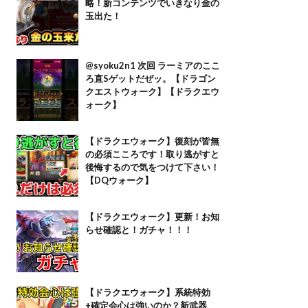
略！新コンテンツでいきなり金の
玉出た！
@syoku2n1 次回 ラーミアのここ
ろ直Sゲットだぜッ。【ドラゴン
クエストウォーク】【ドラクエウ
ォーク】
【ドラクエウォーク】復刻が皆無
の必須こころです！取り逃がすと
後悔するので気をつけて下さい！
【DQウォーク】
【ドラクエウォーク】更新！お知
らせ確認と！ガチャ！！！
【ドラクエウォーク】系統特効
+確定会心は強いのか？新武器