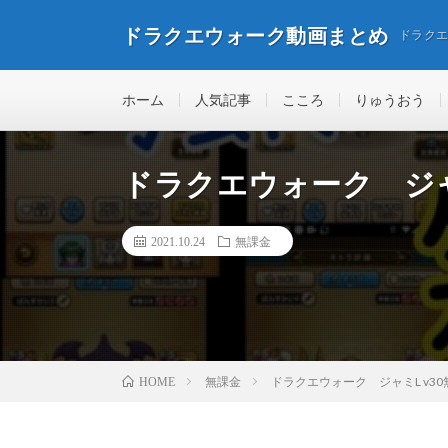
ドラクエウォーク動画まとめ
ドラク
ホーム
人気記事
こころ
りゅうおう
ドラクエウォーク ジャミ
2021.10.24
無課金
無課金
ドラクエウォーク ジャミL v30
HOME