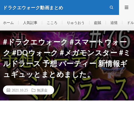
ドラクエウォーク動画まとめ
ホーム
人気記事
こころ
りゅうおう
盗賊
追憶
ドル
#ドラクエウォーク #スマートウォー
ク #DQウォーク #メガモンスター #ミ
ルドラース 予想 パーティー 新情報ギ
ュギュッとまとめました。
2021.10.25
無課金