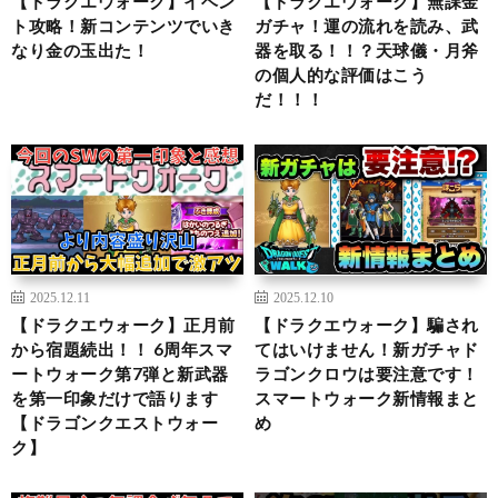
【ドラクエウォーク】イベン
【ドラクエウォーク】無課金
ト攻略！新コンテンツでいき
ガチャ！運の流れを読み、武
なり金の玉出た！
器を取る！！？天球儀・月斧
の個人的な評価はこう
だ！！！
2025.12.11
2025.12.10
【ドラクエウォーク】正月前
【ドラクエウォーク】騙され
から宿題続出！！ 6周年スマ
てはいけません！新ガチャド
ートウォーク第7弾と新武器
ラゴンクロウは要注意です！
を第一印象だけで語ります
スマートウォーク新情報まと
【ドラゴンクエストウォー
め
ク】