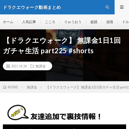
ドラクエウォーク動画まとめ
ホーム
人気記事
こころ
りゅうおう
盗賊
追憶
ドル
【ドラクエウォーク】 無課金1日1回
ガチャ生活 part225 #shorts
2021.10.26
無課金
無課金
【ドラクエウォーク】 無課金1日1回ガチャ生活 part225 
HOME