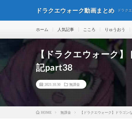
ドラクエウォーク動画まとめ
ドラク
ホーム
人気記事
こころ
りゅうおう
【ドラクエウォーク】
記part38
2021.10.30
無課金
無課金
【ドラクエウォーク】ドラゴンなっ
HOME