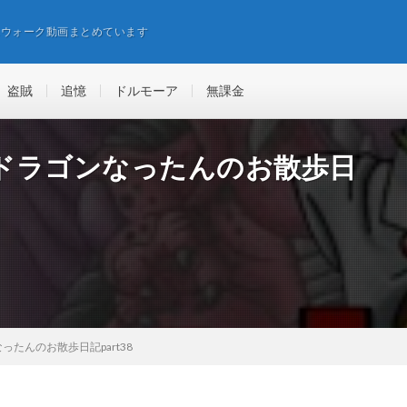
エウォーク動画まとめています
盗賊
追憶
ドルモーア
無課金
ドラゴンなったんのお散歩日
たんのお散歩日記part38