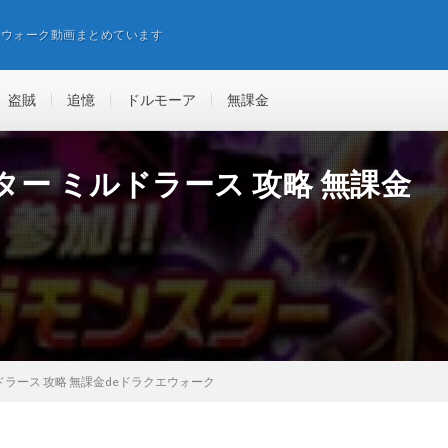
エウォーク動画まとめています
盗賊
追憶
ドルモーア
無課金
ー ミルドラース 攻略 無課金
ラース 攻略 無課金deドラクエウォーク