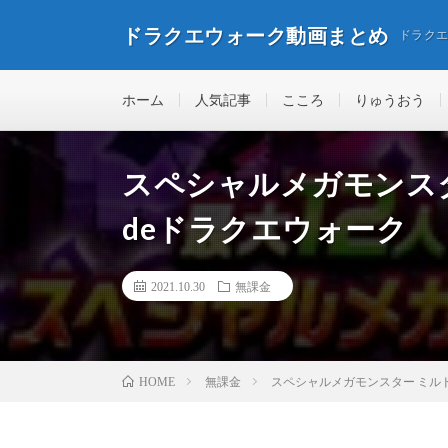
ドラクエウォーク動画まとめ
ドラク
ホーム
人気記事
こころ
りゅうおう
スペシャルメガモンスタ
deドラクエウォーク
2021.10.30
無課金
無課金
スペシャルメガモンスター ミルド
HOME