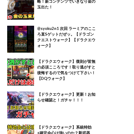
略！新コンテンツでいきなり金の
玉出た！
@syoku2n1 次回 ラーミアのここ
ろ直Sゲットだぜッ。【ドラゴン
クエストウォーク】【ドラクエウ
ォーク】
【ドラクエウォーク】復刻が皆無
の必須こころです！取り逃がすと
後悔するので気をつけて下さい！
【DQウォーク】
【ドラクエウォーク】更新！お知
らせ確認と！ガチャ！！！
【ドラクエウォーク】系統特効
+確定会心は強いのか？新武器