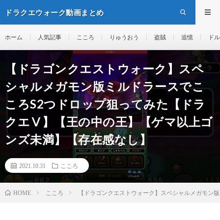
ドラクエウォーク動画まとめ
ホーム
人気記事
こころ
りゅうおう
盗賊
追憶
ドル
【ドラゴンクエストウォーク】スペ
シャルメガモン版ミルドラースでこ
ころS2つドロップ狙ってみた【ドラ
クエⅤ】【王の中の王】【ゲマ以上ゴ
ンズ未満】【存在感なし】
2021.10.31
こころ
こころ
【ドラゴンクエストウォーク】スペシャルメガモン版
HOME