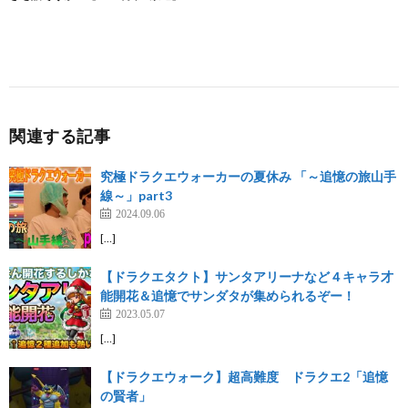
関連する記事
究極ドラクエウォーカーの夏休み 「～追憶の旅山手
線～」part3
2024.09.06
[…]
【ドラクエタクト】サンタアリーナなど４キャラ才
能開花＆追憶でサンダタが集められるぞー！
2023.05.07
[…]
【ドラクエウォーク】超高難度 ドラクエ2「追憶
の賢者」