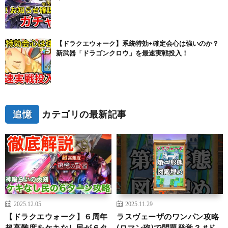
【ドラクエウォーク】系統特効+確定会心は強いのか？
新武器「ドラゴンクロウ」を最速実戦投入！
追憶
カテゴリの最新記事
2025.12.05
2025.11.29
【ドラクエウォーク】６周年
ラスヴェーザのワンパン攻略
超高難度をケキなし民が６タ
(ロマン砲)で問題発覚？ #ド