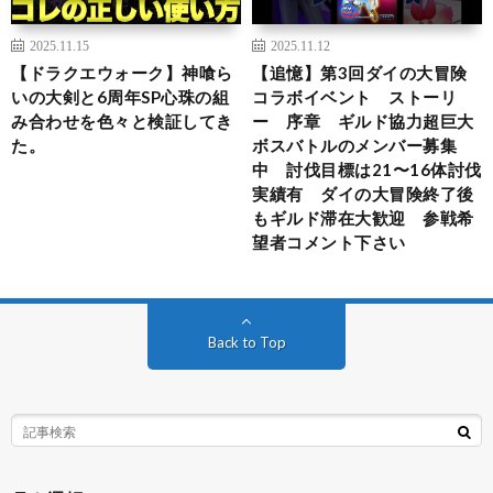
2025.11.15
2025.11.12
【ドラクエウォーク】神喰ら
【追憶】第3回ダイの大冒険
いの大剣と6周年SP心珠の組
コラボイベント ストーリ
み合わせを色々と検証してき
ー 序章 ギルド協力超巨大
た。
ボスバトルのメンバー募集
中 討伐目標は21〜16体討伐
実績有 ダイの大冒険終了後
もギルド滞在大歓迎 参戦希
望者コメント下さい
Back to Top