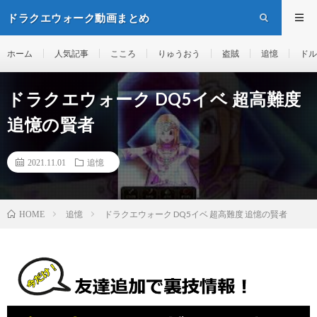
ドラクエウォーク動画まとめ
ホーム
人気記事
こころ
りゅうおう
盗賊
追憶
ドル
ドラクエウォーク DQ5イベ 超高難度
追憶の賢者
2021.11.01
追憶
追憶
ドラクエウォーク DQ5イベ 超高難度 追憶の賢者
HOME