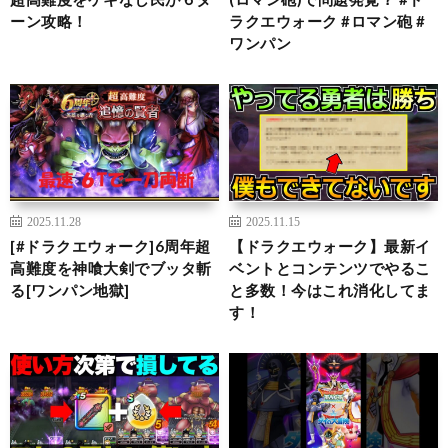
ーン攻略！
ラクエウォーク #ロマン砲 #
ワンパン
2025.11.28
2025.11.15
[#ドラクエウォーク]6周年超
【ドラクエウォーク】最新イ
高難度を神喰大剣でブッタ斬
ベントとコンテンツでやるこ
る[ワンパン地獄]
と多数！今はこれ消化してま
す！