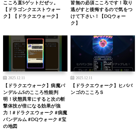
こころ直Sゲットだぜッ。
皆無の必須こころです！取り
【ドラゴンクエストウォー
逃がすと後悔するので気をつ
ク】【ドラクエウォーク】
けて下さい！【DQウォー
ク】
2025.12.11
2025.12.11
【ドラクエウォーク】病魔パ
【ドラクエウォーク】ヒババ
ンデルムSのこころ性能判
ンゴのこころＳ
明！状態異常にすると次の斬
撃体技が倍になる効果が強
力！#ドラクエウォーク #病魔
パンデルム #DQウォーク #宝
の地図