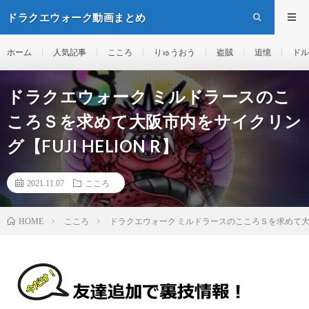
ドラクエウォーク動画まとめ
ホーム
人気記事
こころ
りゅうおう
盗賊
追憶
ドル
ドラクエウォーク ミルドラースのこ
ころＳを求めて大阪市内をサイクリン
グ【FUJI HELION R】
2021.11.07
こころ
こころ
ドラクエウォーク ミルドラースのこころＳを求めて大阪市内
HOME