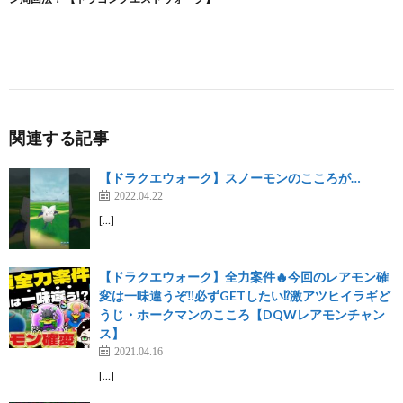
関連する記事
【ドラクエウォーク】スノーモンのこころが…
2022.04.22
[…]
【ドラクエウォーク】全力案件🔥今回のレアモン確
変は一味違うぞ‼️必ずGETしたい⁉️激アツヒイラギど
うじ・ホークマンのこころ【DQWレアモンチャン
ス】
2021.04.16
[…]