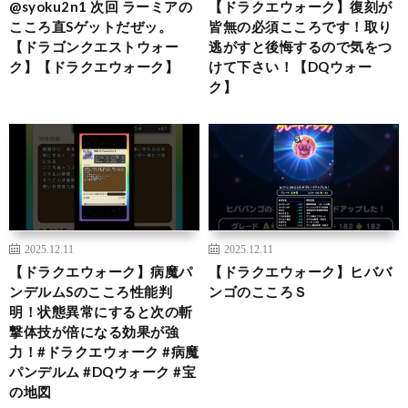
@syoku2n1 次回 ラーミアの
【ドラクエウォーク】復刻が
こころ直Sゲットだぜッ。
皆無の必須こころです！取り
【ドラゴンクエストウォー
逃がすと後悔するので気をつ
ク】【ドラクエウォーク】
けて下さい！【DQウォー
ク】
2025.12.11
2025.12.11
【ドラクエウォーク】病魔パ
【ドラクエウォーク】ヒババ
ンデルムSのこころ性能判
ンゴのこころＳ
明！状態異常にすると次の斬
撃体技が倍になる効果が強
力！#ドラクエウォーク #病魔
パンデルム #DQウォーク #宝
の地図