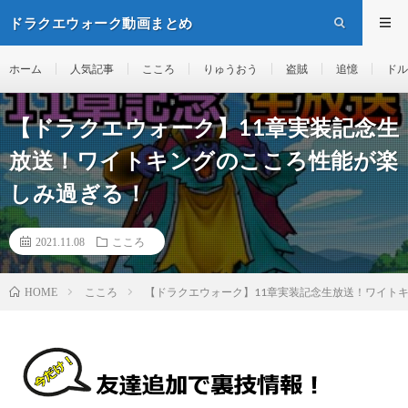
ドラクエウォーク動画まとめ
ホーム
人気記事
こころ
りゅうおう
盗賊
追憶
ドル
【ドラクエウォーク】11章実装記念生
放送！ワイトキングのこころ性能が楽
しみ過ぎる！
2021.11.08
こころ
こころ
【ドラクエウォーク】11章実装記念生放送！ワイト
HOME