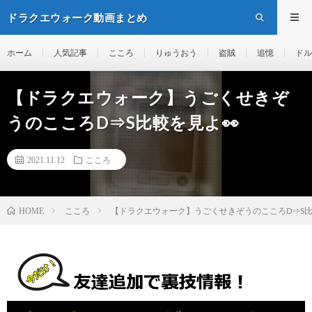
ドラクエウォーク動画まとめ
ホーム
人気記事
こころ
りゅうおう
盗賊
追憶
ドル
【ドラクエウォーク】うごくせきぞ
うのこころD⇒S比較を見よ👀
2021.11.12
こころ
こころ
【ドラクエウォーク】うごくせきぞうのこころD⇒S比
HOME