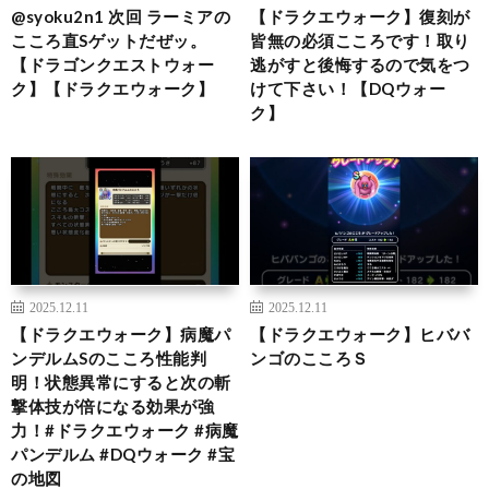
@syoku2n1 次回 ラーミアの
【ドラクエウォーク】復刻が
こころ直Sゲットだぜッ。
皆無の必須こころです！取り
【ドラゴンクエストウォー
逃がすと後悔するので気をつ
ク】【ドラクエウォーク】
けて下さい！【DQウォー
ク】
2025.12.11
2025.12.11
【ドラクエウォーク】病魔パ
【ドラクエウォーク】ヒババ
ンデルムSのこころ性能判
ンゴのこころＳ
明！状態異常にすると次の斬
撃体技が倍になる効果が強
力！#ドラクエウォーク #病魔
パンデルム #DQウォーク #宝
の地図