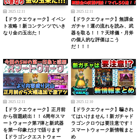
2025.12.11
2025.12.11
【ドラクエウォーク】イベン
【ドラクエウォーク】無課金
ト攻略！新コンテンツでいき
ガチャ！運の流れを読み、武
なり金の玉出た！
器を取る！！？天球儀・月斧
の個人的な評価はこう
だ！！！
2025.12.11
2025.12.10
【ドラクエウォーク】正月前
【ドラクエウォーク】騙され
から宿題続出！！ 6周年スマ
てはいけません！新ガチャド
ートウォーク第7弾と新武器
ラゴンクロウは要注意です！
を第一印象だけで語ります
スマートウォーク新情報まと
【ドラゴンクエストウォー
め