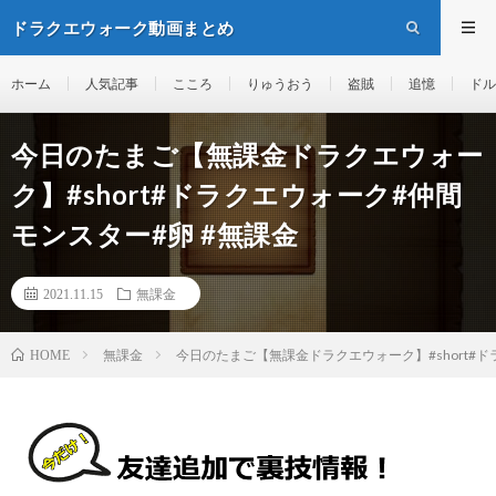
ドラクエウォーク動画まとめ
ホーム
人気記事
こころ
りゅうおう
盗賊
追憶
ドル
今日のたまご【無課金ドラクエウォー
ク】#short#ドラクエウォーク#仲間
モンスター#卵 #無課金
2021.11.15
無課金
無課金
今日のたまご【無課金ドラクエウォーク】#short#ド
HOME