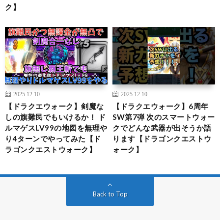
ク】
2025.12.10
2025.12.10
【ドラクエウォーク】剣魔な
【ドラクエウォーク】6周年
しの旗難民でもいけるか！ ド
SW第7弾 次のスマートウォー
ルマゲスLV99の地図を無理や
クでどんな武器が出そうか語
り4ターンでやってみた【ド
ります【ドラゴンクエストウ
ラゴンクエストウォーク】
ォーク】
Back to Top