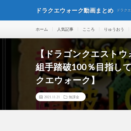
ドラクエウォーク動画まとめ
ドラク
ホーム
人気記事
こころ
りゅうおう
【ドラゴンクエストウ
組手踏破100％目指して
クエウォーク】
2021.11.21
無課金