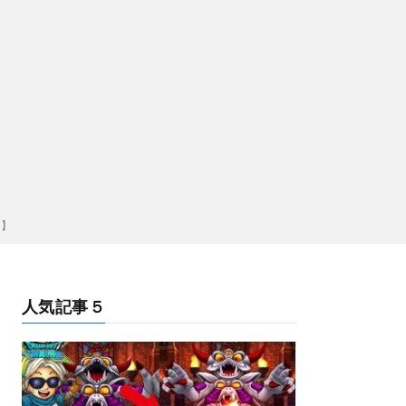
ク】
人気記事５