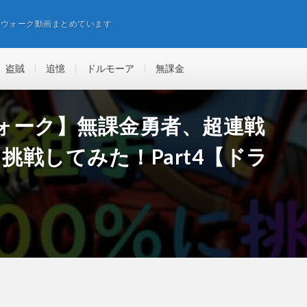
エウォーク動画まとめています
盗賊
追憶
ドルモーア
無課金
ォーク】無課金勇者、超連戦
挑戦してみた！Part4【ドラ