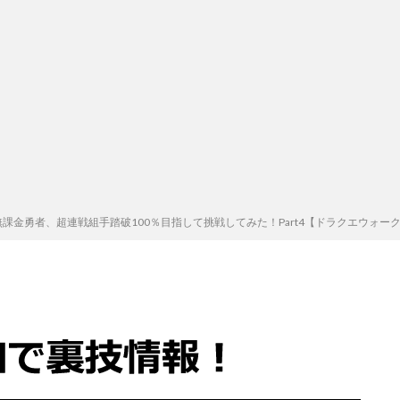
課金勇者、超連戦組手踏破100％目指して挑戦してみた！Part4【ドラクエウォー