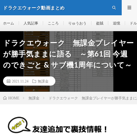
ドラクエウォーク動画まとめ
ホーム
人気記事
こころ
りゅうおう
盗賊
追憶
ドル
ドラクエウォーク 無課金プレイヤー
が勝手気ままに語る ～第61回 今週
のできごと & サブ機1周年について～
2021.11.24
無課金
無課金
ドラクエウォーク 無課金プレイヤーが勝手気ままに語る
HOME