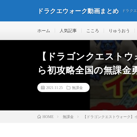
ドラクエウォーク動画まとめ
ドラク
ホーム
人気記事
こころ
りゅうおう
【ドラゴンクエストウ
ら初攻略全国の無課金
2021.11.25
無課金
無課金
【ドラゴンクエストウォーク】
HOME