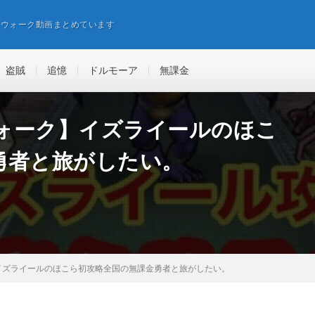
エウォーク動画まとめています
盗賊
追憶
ドルモーア
無課金
ォーク】イズライールのほこ
勇者と旅がしたい。
イズライールのほこら初攻略全国の無課金勇者と旅がしたい。