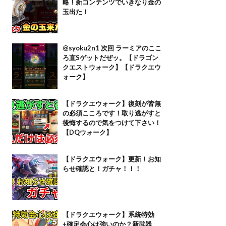
略！新コンテンツでいきなり金の
玉出た！
@syoku2n1 次回 ラーミアのここ
ろ直Sゲットだぜッ。【ドラゴン
クエストウォーク】【ドラクエウ
ォーク】
【ドラクエウォーク】復刻が皆無
の必須こころです！取り逃がすと
後悔するので気をつけて下さい！
【DQウォーク】
【ドラクエウォーク】更新！お知
らせ確認と！ガチャ！！！
【ドラクエウォーク】系統特効
+確定会心は強いのか？新武器