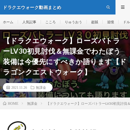
ドラクエウォーク動画まとめ
ホーム
人気記事
こころ
りゅうおう
盗賊
追憶
ドル
【ドラクエウォーク】ローズバトラ
ーLV30初見討伐＆無課金でわたぼう
装備は今優先にすべきか語ります【ド
ラゴンクエストウォーク】
2021.11.26
無課金
無課金
【ドラクエウォーク】ローズバトラーLV30初見討
HOME