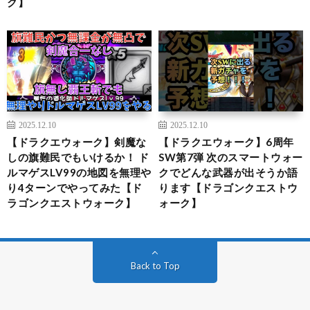
ク】
2025.12.10
2025.12.10
【ドラクエウォーク】剣魔な
【ドラクエウォーク】6周年
しの旗難民でもいけるか！ ド
SW第7弾 次のスマートウォー
ルマゲスLV99の地図を無理や
クでどんな武器が出そうか語
り4ターンでやってみた【ド
ります【ドラゴンクエストウ
ラゴンクエストウォーク】
ォーク】
Back to Top