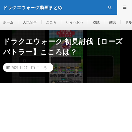
ドラクエウォーク動画まとめ
ホーム
人気記事
こころ
りゅうおう
盗賊
追憶
ドル
ドラクエウォーク 初見討伐【ローズ
バトラー】こころは？
2021.11.27
こころ