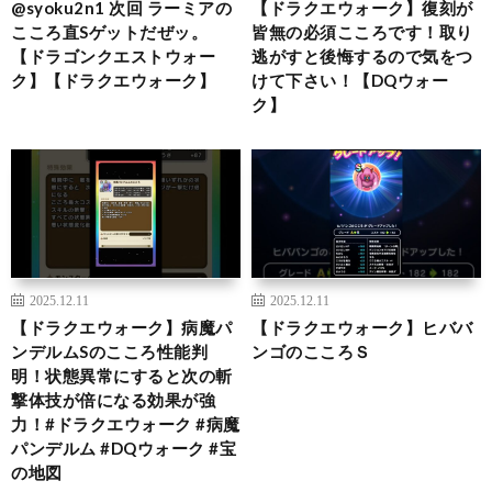
@syoku2n1 次回 ラーミアの
【ドラクエウォーク】復刻が
こころ直Sゲットだぜッ。
皆無の必須こころです！取り
【ドラゴンクエストウォー
逃がすと後悔するので気をつ
ク】【ドラクエウォーク】
けて下さい！【DQウォー
ク】
2025.12.11
2025.12.11
【ドラクエウォーク】病魔パ
【ドラクエウォーク】ヒババ
ンデルムSのこころ性能判
ンゴのこころＳ
明！状態異常にすると次の斬
撃体技が倍になる効果が強
力！#ドラクエウォーク #病魔
パンデルム #DQウォーク #宝
の地図