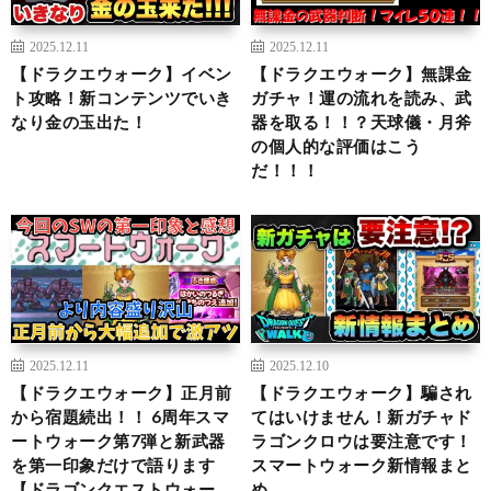
2025.12.11
2025.12.11
【ドラクエウォーク】イベン
【ドラクエウォーク】無課金
ト攻略！新コンテンツでいき
ガチャ！運の流れを読み、武
なり金の玉出た！
器を取る！！？天球儀・月斧
の個人的な評価はこう
だ！！！
2025.12.11
2025.12.10
【ドラクエウォーク】正月前
【ドラクエウォーク】騙され
から宿題続出！！ 6周年スマ
てはいけません！新ガチャド
ートウォーク第7弾と新武器
ラゴンクロウは要注意です！
を第一印象だけで語ります
スマートウォーク新情報まと
【ドラゴンクエストウォー
め