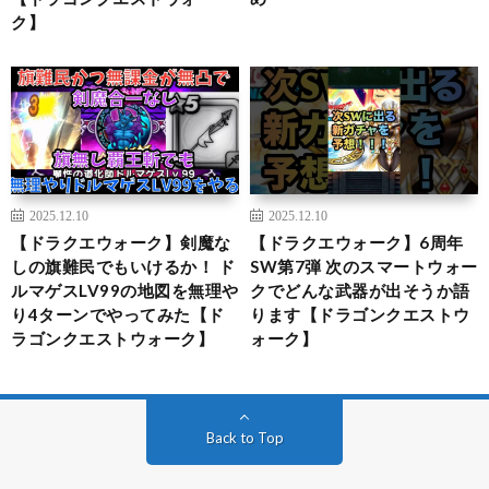
ク】
2025.12.10
2025.12.10
【ドラクエウォーク】剣魔な
【ドラクエウォーク】6周年
しの旗難民でもいけるか！ ド
SW第7弾 次のスマートウォー
ルマゲスLV99の地図を無理や
クでどんな武器が出そうか語
り4ターンでやってみた【ド
ります【ドラゴンクエストウ
ラゴンクエストウォーク】
ォーク】
Back to Top