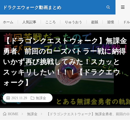
ドラクエウォーク動画まとめ
ホーム
人気記事
こころ
りゅうおう
盗賊
追憶
ドル
【ドラゴンクエストウォーク】無課金
勇者、前回のローズバトラー戦に納得
いかず再び挑戦してみた！スカッと
スッキリしたい！！！【ドラクエウ
ォーク】
2021.11.29
無課金
無課金
【ドラゴンクエストウォーク】無課金勇者、前回のロ
HOME