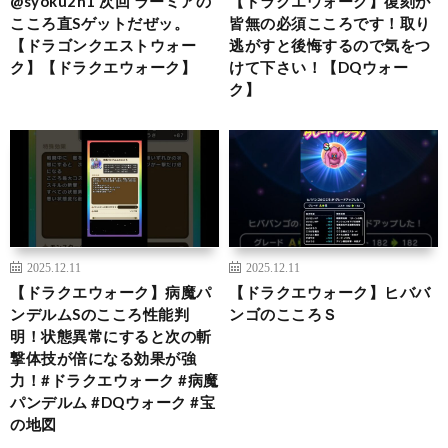
@syoku2n1 次回 ラーミアの
【ドラクエウォーク】復刻が
こころ直Sゲットだぜッ。
皆無の必須こころです！取り
【ドラゴンクエストウォー
逃がすと後悔するので気をつ
ク】【ドラクエウォーク】
けて下さい！【DQウォー
ク】
2025.12.11
2025.12.11
【ドラクエウォーク】病魔パ
【ドラクエウォーク】ヒババ
ンデルムSのこころ性能判
ンゴのこころＳ
明！状態異常にすると次の斬
撃体技が倍になる効果が強
力！#ドラクエウォーク #病魔
パンデルム #DQウォーク #宝
の地図