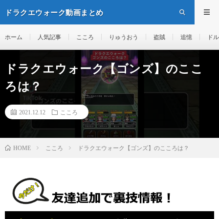
ドラクエウォーク動画まとめ
ホーム
人気記事
こころ
りゅうおう
盗賊
追憶
ドル
ドラクエウォーク【ゴンズ】のここ
ろは？
2021.12.12
こころ
こころ
ドラクエウォーク【ゴンズ】のこころは？
HOME