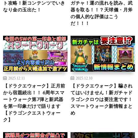
ト攻略！新コンテンツでいき
ガチャ！運の流れを読み、武
なり金の玉出た！
器を取る！！？天球儀・月斧
の個人的な評価はこう
だ！！！
2025.12.11
2025.12.10
【ドラクエウォーク】正月前
【ドラクエウォーク】騙され
から宿題続出！！ 6周年スマ
てはいけません！新ガチャド
ートウォーク第7弾と新武器
ラゴンクロウは要注意です！
を第一印象だけで語ります
スマートウォーク新情報まと
【ドラゴンクエストウォー
め
ク】