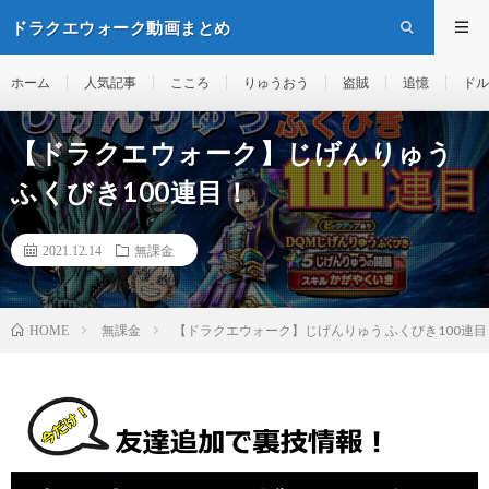
ドラクエウォーク動画まとめ
ホーム
人気記事
こころ
りゅうおう
盗賊
追憶
ドル
【ドラクエウォーク】じげんりゅう
ふくびき100連目！
2021.12.14
無課金
無課金
【ドラクエウォーク】じげんりゅう ふくびき100連目
HOME