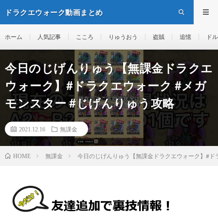
ドラクエウォーク動画まとめ
ホーム
人気記事
こころ
りゅうおう
盗賊
追憶
ドル
今日のじげんりゅう【無課金ドラクエ
ウォーク】#ドラクエウォーク #メガ
モンスター #じげんりゅう攻略
2021.12.16
無課金
無課金
今日のじげんりゅう【無課金ドラクエウォーク】#ドラ
HOME