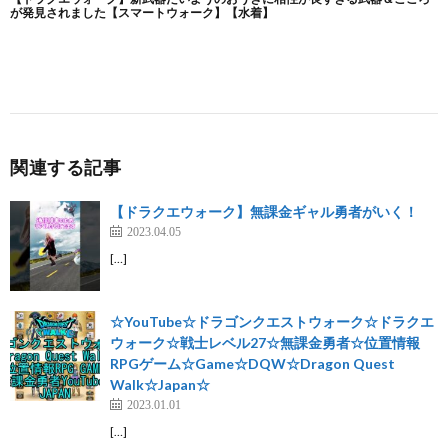
関連する記事
【ドラクエウォーク】無課金ギャル勇者がいく！
2023.04.05
[…]
☆YouTube☆ドラゴンクエストウォーク☆ドラクエ
ウォーク☆戦士レベル27☆無課金勇者☆位置情報
RPGゲーム☆Game☆DQW☆Dragon Quest
Walk☆Japan☆
2023.01.01
[…]