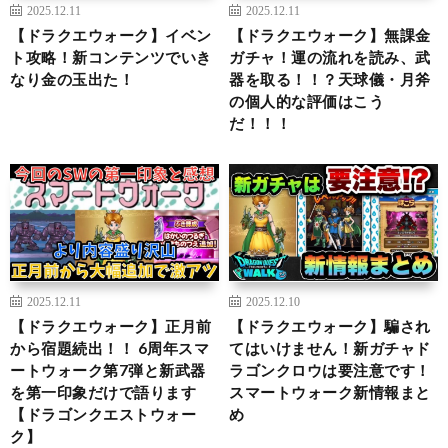
2025.12.11
2025.12.11
【ドラクエウォーク】イベン
【ドラクエウォーク】無課金
ト攻略！新コンテンツでいき
ガチャ！運の流れを読み、武
なり金の玉出た！
器を取る！！？天球儀・月斧
の個人的な評価はこう
だ！！！
2025.12.11
2025.12.10
【ドラクエウォーク】正月前
【ドラクエウォーク】騙され
から宿題続出！！ 6周年スマ
てはいけません！新ガチャド
ートウォーク第7弾と新武器
ラゴンクロウは要注意です！
を第一印象だけで語ります
スマートウォーク新情報まと
【ドラゴンクエストウォー
め
ク】