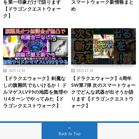
を第一印象だけで語ります
スマートウォーク新情報まと
【ドラゴンクエストウォー
め
ク】
2025.12.10
2025.12.10
【ドラクエウォーク】剣魔な
【ドラクエウォーク】6周年
しの旗難民でもいけるか！ ド
SW第7弾 次のスマートウォー
ルマゲスLV99の地図を無理や
クでどんな武器が出そうか語
り4ターンでやってみた【ド
ります【ドラゴンクエストウ
ラゴンクエストウォーク】
ォーク】
Back to Top