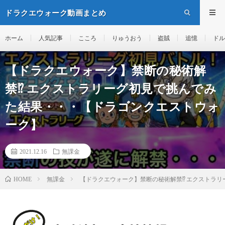
ドラクエウォーク動画まとめ
ホーム
人気記事
こころ
りゅうおう
盗賊
追憶
ドル
【ドラクエウォーク】禁断の秘術解
禁⁉︎ エクストラリーグ初見で挑んでみ
た結果・・・【ドラゴンクエストウォ
ーク】
2021.12.16
無課金
無課金
【ドラクエウォーク】禁断の秘術解禁⁉︎ エクストラ
HOME