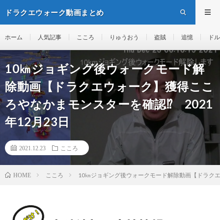
ドラクエウォーク動画まとめ
ホーム
人気記事
こころ
りゅうおう
盗賊
追憶
ドル
10㎞ジョギング後ウォークモード解
除動画【ドラクエウォーク】獲得ここ
ろやなかまモンスターを確認⁉ 2021
年12月23日
2021.12.23
こころ
こころ
10㎞ジョギング後ウォークモード解除動画【ドラクエウ
HOME