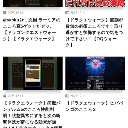
2025.12.11
2025.12.11
@syoku2n1 次回 ラーミアの
【ドラクエウォーク】復刻が
こころ直Sゲットだぜッ。
皆無の必須こころです！取り
【ドラゴンクエストウォー
逃がすと後悔するので気をつ
ク】【ドラクエウォーク】
けて下さい！【DQウォー
ク】
2025.12.11
2025.12.11
【ドラクエウォーク】病魔パ
【ドラクエウォーク】ヒババ
ンデルムSのこころ性能判
ンゴのこころＳ
明！状態異常にすると次の斬
撃体技が倍になる効果が強
力！#ドラクエウォーク #病魔