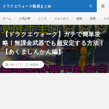
ドラクエウォーク動画まとめ
ホーム
人気記事
こころ
りゅうおう
盗賊
追憶
ドル
【ドラクエウォーク】ガチで簡単攻
略！無課金武器でも超安定する方法！
【あくましんかん編】
2021.12.25
無課金