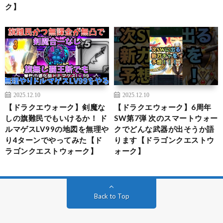
ク】
2025.12.10
2025.12.10
【ドラクエウォーク】剣魔な
【ドラクエウォーク】6周年
しの旗難民でもいけるか！ ド
SW第7弾 次のスマートウォー
ルマゲスLV99の地図を無理や
クでどんな武器が出そうか語
り4ターンでやってみた【ド
ります【ドラゴンクエストウ
ラゴンクエストウォーク】
ォーク】
Back to Top