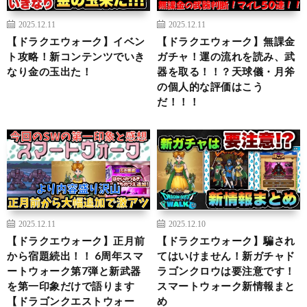
2025.12.11
2025.12.11
【ドラクエウォーク】イベン
【ドラクエウォーク】無課金
ト攻略！新コンテンツでいき
ガチャ！運の流れを読み、武
なり金の玉出た！
器を取る！！？天球儀・月斧
の個人的な評価はこう
だ！！！
2025.12.11
2025.12.10
【ドラクエウォーク】正月前
【ドラクエウォーク】騙され
から宿題続出！！ 6周年スマ
てはいけません！新ガチャド
ートウォーク第7弾と新武器
ラゴンクロウは要注意です！
を第一印象だけで語ります
スマートウォーク新情報まと
【ドラゴンクエストウォー
め