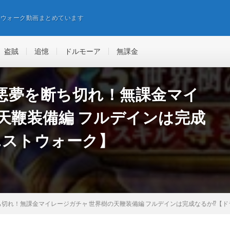
エウォーク動画まとめています
盗賊
追憶
ドルモーア
無課金
悪夢を断ち切れ！無課金マイ
天鞭装備編 フルデインは完成
エストウォーク】
切れ！無課金マイレージガチャ 世界樹の天鞭装備編 フルデインは完成なるか⁉︎【