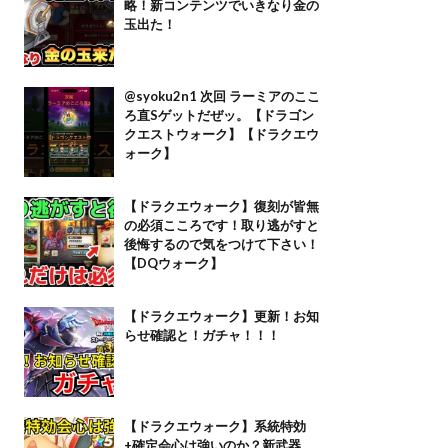
略！新コンテンツでいきなり金の
玉出た！
@syoku2n1 次回 ラーミアのここ
ろ直Sゲットだぜッ。【ドラゴン
クエストウォーク】【ドラクエウ
ォーク】
【ドラクエウォーク】復刻が皆無
の必須こころです！取り逃がすと
後悔するので気をつけて下さい！
【DQウォーク】
【ドラクエウォーク】更新！お知
らせ確認と！ガチャ！！！
【ドラクエウォーク】系統特効
+確定会心は強いのか？新武器