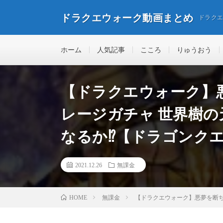
ドラクエウォーク動画まとめ
ドラク
ホーム
人気記事
こころ
りゅうおう
【ドラクエウォーク】
レージガチャ 世界樹の
なるか⁉︎【ドラゴンク
2021.12.26
無課金
無課金
【ドラクエウォーク】悪夢を断ち
HOME