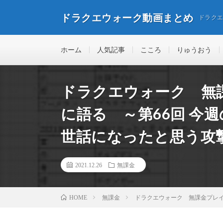
ドラクエウォーク動画まとめ
ドラク
ホーム
人気記事
こころ
りゅうおう
ドラクエウォーク 無
に語る ～第66回 今週の
世話になったと思う攻
2021.12.26
無課金
無課金
ドラクエウォーク 無課金プレイ
HOME