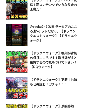
略！新コンテンツでいきなり金の
玉出た！
@syoku2n1 次回 ラーミアのここ
ろ直Sゲットだぜッ。【ドラゴン
クエストウォーク】【ドラクエウ
ォーク】
【ドラクエウォーク】復刻が皆無
の必須こころです！取り逃がすと
後悔するので気をつけて下さい！
【DQウォーク】
【ドラクエウォーク】更新！お知
らせ確認と！ガチャ！！！
【ドラクエウォーク】系統特効