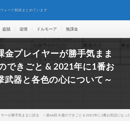
エウォーク動画まとめています
盗賊
追憶
ドルモーア
無課金
課金プレイヤーが勝手気まま
できごと & 2021年に1番お
撃武器と各色の心について～
ヤーが勝手気ままに語る ～第66回 今週のできごと & 2021年に1番お世話にな