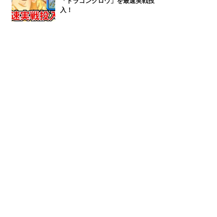
「ドラゴンクロウ」を最速実戦投
入！