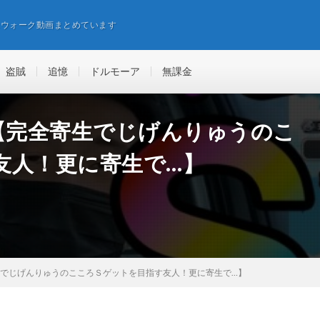
エウォーク動画まとめています
盗賊
追憶
ドルモーア
無課金
【完全寄生でじげんりゅうのこ
友人！更に寄生で…】
生でじげんりゅうのこころＳゲットを目指す友人！更に寄生で…】