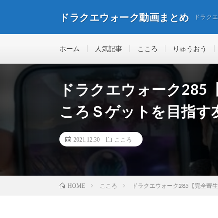
ドラクエウォーク動画まとめ
ドラク
ホーム
人気記事
こころ
りゅうおう
ドラクエウォーク285
ころＳゲットを目指す
2021.12.30
こころ
こころ
ドラクエウォーク285【完全寄
HOME