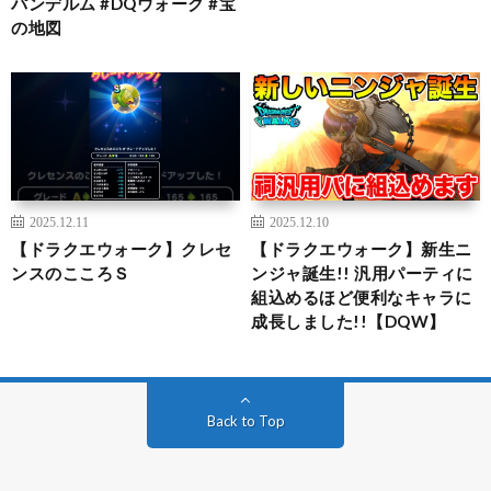
パンデルム #DQウォーク #宝
の地図
2025.12.11
2025.12.10
【ドラクエウォーク】クレセ
【ドラクエウォーク】新生ニ
ンスのこころＳ
ンジャ誕生!! 汎用パーティに
組込めるほど便利なキャラに
成長しました!!【DQW】
Back to Top