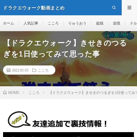
ドラクエウォーク動画まとめ
ホーム
人気記事
こころ
りゅうおう
盗賊
追憶
ドル
【ドラクエウォーク】きせきのつる
ぎを1日使ってみて思った事
2022.01.05
こころ
こころ
【ドラクエウォーク】きせきのつるぎを1日使ってみ
HOME