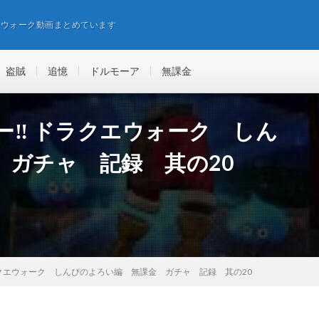
エウォーク動画まとめています
盗賊
追憶
ドルモーア
無課金
ヤロー‼️ ドラクエウォーク しん
 ガチャ 記録 其の20
‼️ ドラクエウォーク しんぴのよろい編 無課金 ガチャ 記録 其の20