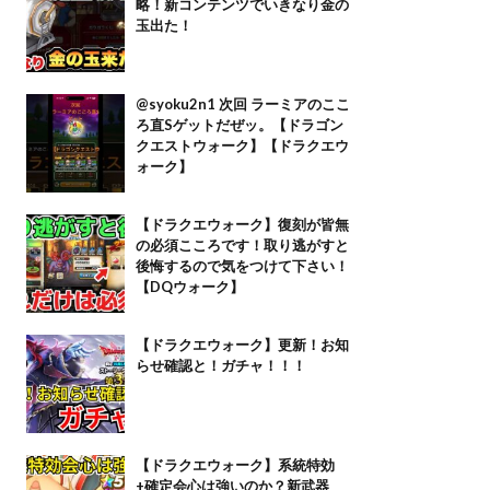
略！新コンテンツでいきなり金の
玉出た！
@syoku2n1 次回 ラーミアのここ
ろ直Sゲットだぜッ。【ドラゴン
クエストウォーク】【ドラクエウ
ォーク】
【ドラクエウォーク】復刻が皆無
の必須こころです！取り逃がすと
後悔するので気をつけて下さい！
【DQウォーク】
【ドラクエウォーク】更新！お知
らせ確認と！ガチャ！！！
【ドラクエウォーク】系統特効
+確定会心は強いのか？新武器