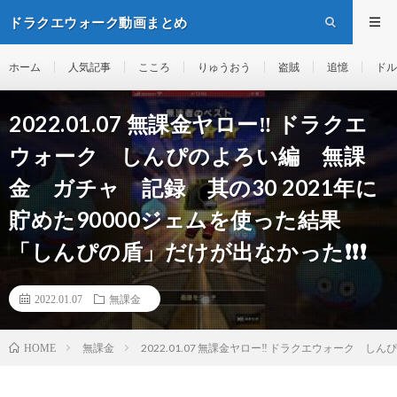
ドラクエウォーク動画まとめ
ホーム
人気記事
こころ
りゅうおう
盗賊
追憶
ドル
2022.01.07 無課金ヤロー‼️ ドラクエ
ウォーク しんぴのよろい編 無課
金 ガチャ 記録 其の30 2021年に
貯めた90000ジェムを使った結果
「しんぴの盾」だけが出なかった❗️❗️❗️
2022.01.07
無課金
無課金
2022.01.07 無課金ヤロー‼️ ドラクエウォーク 
HOME