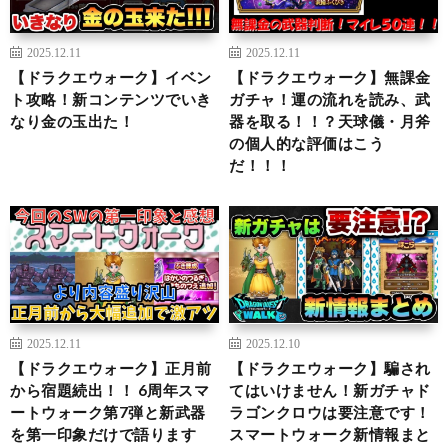
2025.12.11
2025.12.11
【ドラクエウォーク】イベン
【ドラクエウォーク】無課金
ト攻略！新コンテンツでいき
ガチャ！運の流れを読み、武
なり金の玉出た！
器を取る！！？天球儀・月斧
の個人的な評価はこう
だ！！！
2025.12.11
2025.12.10
【ドラクエウォーク】正月前
【ドラクエウォーク】騙され
から宿題続出！！ 6周年スマ
てはいけません！新ガチャド
ートウォーク第7弾と新武器
ラゴンクロウは要注意です！
を第一印象だけで語ります
スマートウォーク新情報まと