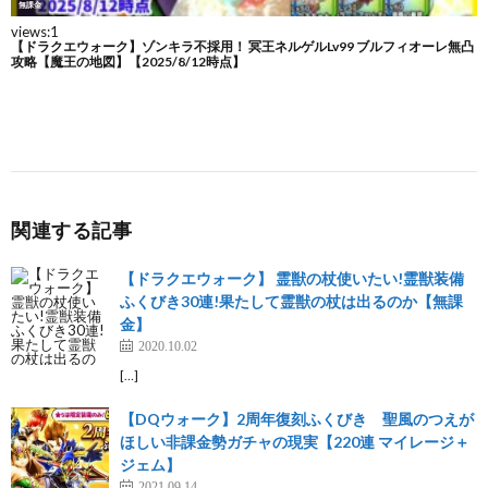
関連する記事
【ドラクエウォーク】 霊獣の杖使いたい!霊獣装備
ふくびき30連!果たして霊獣の杖は出るのか【無課
金】
2020.10.02
[…]
【DQウォーク】2周年復刻ふくびき 聖風のつえが
ほしい非課金勢ガチャの現実【220連 マイレージ＋
ジェム】
2021.09.14