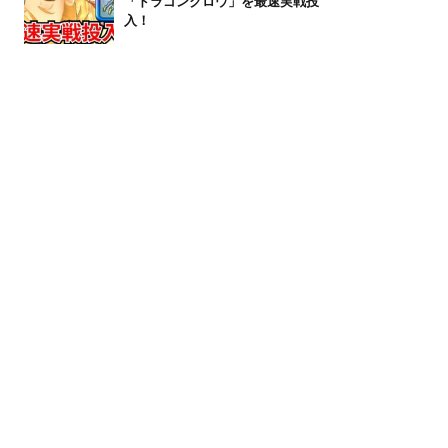
「ドラゴンクロウ」を最速実戦投
入！