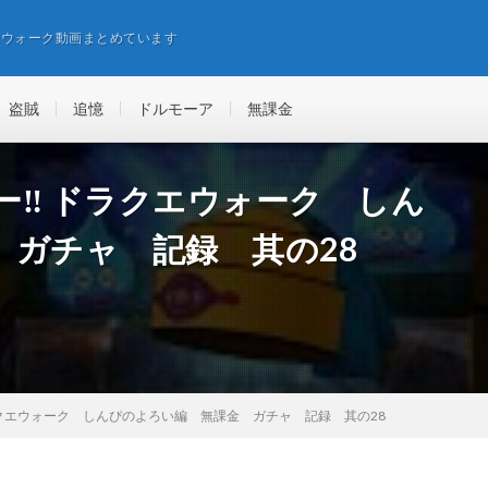
エウォーク動画まとめています
盗賊
追憶
ドルモーア
無課金
ヤロー‼️ ドラクエウォーク しん
 ガチャ 記録 其の28
‼️ ドラクエウォーク しんぴのよろい編 無課金 ガチャ 記録 其の28