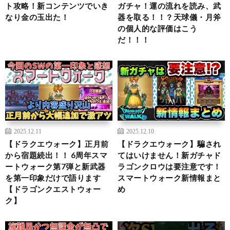
ト攻略！新コンテンツでいき
ガチャ！運の流れを読み、武
なり金の玉出た！
器を取る！！？天球儀・月斧
の個人的な評価はこう
だ！！！
2025.12.11
2025.12.10
【ドラクエウォーク】正月前
【ドラクエウォーク】騙され
から宿題続出！！ 6周年スマ
てはいけません！新ガチャド
ートウォーク第7弾と新武器
ラゴンクロウは要注意です！
を第一印象だけで語ります
スマートウォーク新情報まと
【ドラゴンクエストウォー
め
ク】