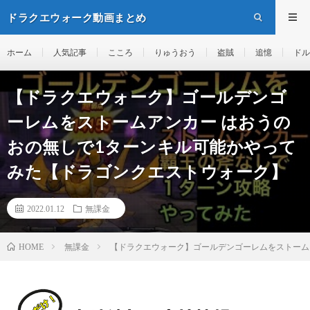
ドラクエウォーク動画まとめ
ホーム
人気記事
こころ
りゅうおう
盗賊
追憶
ドル
【ドラクエウォーク】ゴールデンゴ
ーレムをストームアンカー はおうの
おの無しで1ターンキル可能かやって
みた【ドラゴンクエストウォーク】
2022.01.12
無課金
無課金
【ドラクエウォーク】ゴールデンゴーレムをストーム
HOME