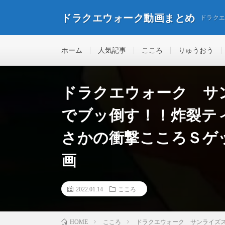
ドラクエウォーク動画まとめ
ドラク
ホーム
人気記事
こころ
りゅうおう
ドラクエウォーク サ
でブッ倒す！！炸裂テ
さかの衝撃こころＳゲ
画
2022.01.14
こころ
こころ
ドラクエウォーク サンライズ
HOME