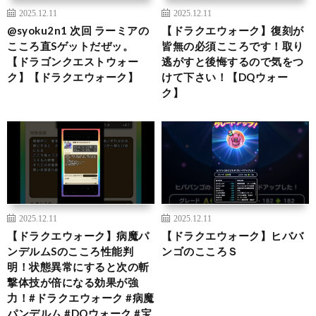
2025.12.11
2025.12.11
@syoku2n1 次回 ラーミアの
【ドラクエウォーク】復刻が
こころ直Sゲットだぜッ。
皆無の必須こころです！取り
【ドラゴンクエストウォー
逃がすと後悔するので気をつ
ク】【ドラクエウォーク】
けて下さい！【DQウォー
ク】
2025.12.11
2025.12.11
【ドラクエウォーク】病魔パ
【ドラクエウォーク】ヒババ
ンデルムSのこころ性能判
ンゴのこころＳ
明！状態異常にすると次の斬
撃体技が倍になる効果が強
力！#ドラクエウォーク #病魔
パンデルム #DQウォーク #宝