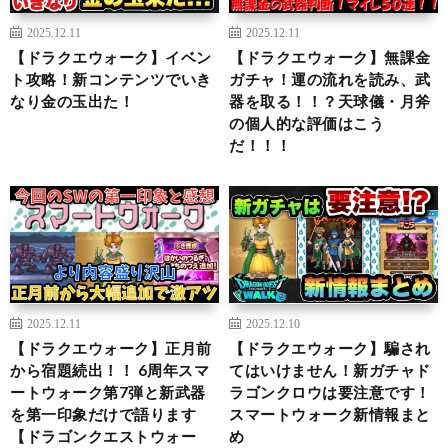
2025.12.11
2025.12.11
【ドラクエウォーク】イベン
【ドラクエウォーク】無課金
ト攻略！新コンテンツでいき
ガチャ！運の流れを読み、武
なり金の玉出た！
器を取る！！？天球儀・月斧
の個人的な評価はこう
だ！！！
2025.12.11
2025.12.10
【ドラクエウォーク】正月前
【ドラクエウォーク】騙され
から宿題続出！！ 6周年スマ
てはいけません！新ガチャド
ートウォーク第7弾と新武器
ラゴンクロウは要注意です！
を第一印象だけで語ります
スマートウォーク新情報まと
【ドラゴンクエストウォー
め