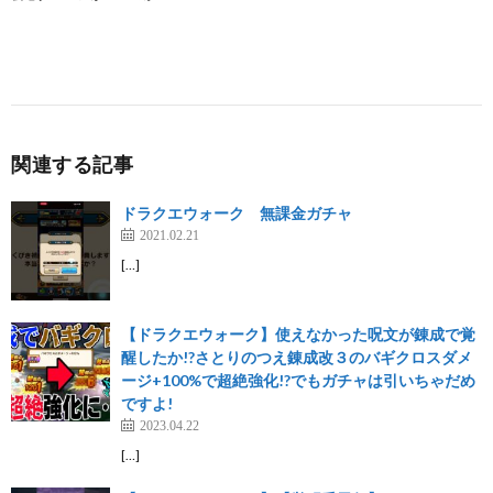
関連する記事
ドラクエウォーク 無課金ガチャ
2021.02.21
[…]
【ドラクエウォーク】使えなかった呪文が錬成で覚
醒したか!?さとりのつえ錬成改３のバギクロスダメ
ージ+100%で超絶強化!?でもガチャは引いちゃだめ
ですよ!
2023.04.22
[…]