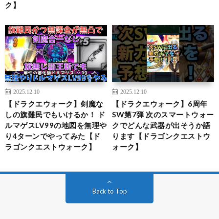
ク】
2025.12.10
2025.12.10
【ドラクエウォーク】剣魔な
【ドラクエウォーク】6周年
しの旗難民でもいけるか！ ド
SW第7弾 次のスマートウォー
ルマゲスLV99の地図を無理や
クでどんな武器が出そうか語
り4ターンでやってみた【ド
ります【ドラゴンクエストウ
ラゴンクエストウォーク】
ォーク】
Back to Top