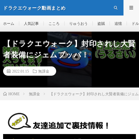
ドラクエウォーク動画まとめ
ホーム
人気記事
こころ
りゅうおう
盗賊
追憶
ドル
【ドラクエウォーク】封印されし大賢
者装備にジェムブッパ！
2022.01.15
無課金
無課金
【ドラクエウォーク】封印されし大賢者装備にジェム
HOME