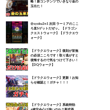
略！新コンテンツでいきなり金の
玉出た！
@syoku2n1 次回 ラーミアのここ
ろ直Sゲットだぜッ。【ドラゴン
クエストウォーク】【ドラクエウ
ォーク】
【ドラクエウォーク】復刻が皆無
の必須こころです！取り逃がすと
後悔するので気をつけて下さい！
【DQウォーク】
【ドラクエウォーク】更新！お知
らせ確認と！ガチャ！！！
【ドラクエウォーク】系統特効
+確定会心は強いのか？新武器