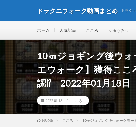
ドラクエウォーク動画まとめ
ドラク
ホーム
人気記事
こころ
りゅうおう
10㎞ジョギング後ウ
エウォーク】獲得ここ
認⁉ 2022年01月18日
2022.01.18
こころ
こころ
10㎞ジョギング後ウォークモー
HOME