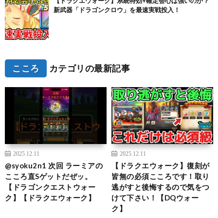
【ドラクエウォーク】系統特効+確定会心は強いのか？
新武器「ドラゴンクロウ」を最速実戦投入！
こころ
カテゴリの最新記事
2025.12.11
2025.12.11
@syoku2n1 次回 ラーミアの
【ドラクエウォーク】復刻が
こころ直Sゲットだぜッ。
皆無の必須こころです！取り
【ドラゴンクエストウォー
逃がすと後悔するので気をつ
ク】【ドラクエウォーク】
けて下さい！【DQウォー
ク】