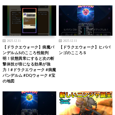
2025.12.11
2025.12.11
【ドラクエウォーク】病魔パ
【ドラクエウォーク】ヒババ
ンデルムSのこころ性能判
ンゴのこころＳ
明！状態異常にすると次の斬
撃体技が倍になる効果が強
力！#ドラクエウォーク #病魔
パンデルム #DQウォーク #宝
の地図