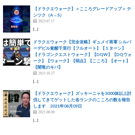
【ドラクエウォーク】＜こころグレードアップ＞ テ
ンツク（A→S）
2023.07.17
[…]
ドラクエウォーク【完全攻略】ギュメイ将軍 シルバ
ーデビル覚醒千里行【フルオート】【１ターン】
【ドラゴンクエストウォーク】【DQW】【DQウォ
ーク】【ウォーク】【弱点】【こころ】【オート】
【闇竜のキバ】
2023.10.27
[…]
【ドラクエウォーク】ズッキーニャを3000体以上討
伐してきてゲットした各ランクのこころの数を報告
します 2021年08月09日
2021.08.09
[…]