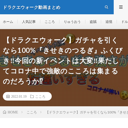
ドラクエウォーク動画まとめ
ホーム
人気記事
こころ
りゅうおう
盗賊
追憶
ドル
【ドラクエウォーク】ガチャを引く
なら100%『きせきのつるぎ』ふくび
き‼️今回の新イベントは大変‼️果たし
てコロナ中で強敵のこころは集まる
のだろうか⁉️
2022.01.19
こころ
こころ
【ドラクエウォーク】ガチャを引くなら100%『きせき
HOME