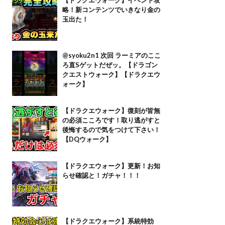
略！新コンテンツでいきなり金の
玉出た！
@syoku2n1 次回 ラーミアのここ
ろ直Sゲットだぜッ。【ドラゴン
クエストウォーク】【ドラクエウ
ォーク】
【ドラクエウォーク】復刻が皆無
の必須こころです！取り逃がすと
後悔するので気をつけて下さい！
【DQウォーク】
【ドラクエウォーク】更新！お知
らせ確認と！ガチャ！！！
【ドラクエウォーク】系統特効