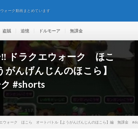
エウォーク動画まとめています
盗賊
追憶
ドルモーア
無課金
ロー‼️ ドラクエウォーク ほこ
うがんげんじんのほこら】
#shorts
️ ドラクエウォーク ほこら オートバトル【ようがんげんじんのほこら】編 無課金 #dqウォ