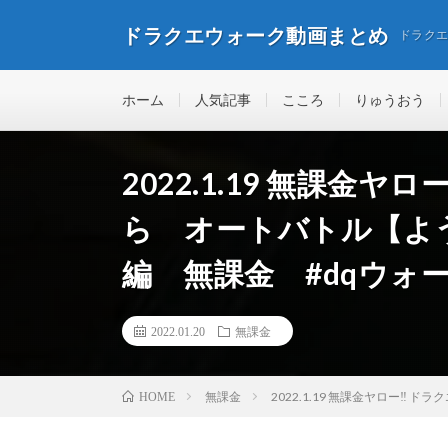
ドラクエウォーク動画まとめ
ドラク
ホーム
人気記事
こころ
りゅうおう
2022.1.19 無課金ヤ
ら オートバトル【よ
編 無課金 #dqウォーク 
2022.01.20
無課金
無課金
2022.1.19 無課金ヤロー‼
HOME