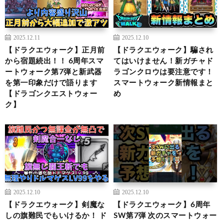
2025.12.11
2025.12.10
【ドラクエウォーク】正月前
【ドラクエウォーク】騙され
から宿題続出！！ 6周年スマ
てはいけません！新ガチャド
ートウォーク第7弾と新武器
ラゴンクロウは要注意です！
を第一印象だけで語ります
スマートウォーク新情報まと
【ドラゴンクエストウォー
め
ク】
2025.12.10
2025.12.10
【ドラクエウォーク】剣魔な
【ドラクエウォーク】6周年
しの旗難民でもいけるか！ ド
SW第7弾 次のスマートウォー