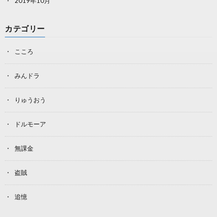
2019年10月
カテゴリー
こころ
みんドラ
りゅうおう
ドルモーア
無課金
盗賊
追憶