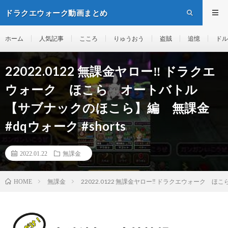
ドラクエウォーク動画まとめ
ホーム
人気記事
こころ
りゅうおう
盗賊
追憶
ドル
22022.0122 無課金ヤロー‼️ ドラクエ
ウォーク ほこら オートバトル
【サブナックのほこら】編 無課金
#dqウォーク #shorts
2022.01.22
無課金
無課金
22022.0122 無課金ヤロー‼️ ドラクエウォーク 
HOME