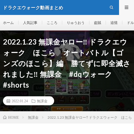
ドラクエウォーク動画まとめ
ホーム
人気記事
こころ
りゅうおう
盗賊
追憶
ドル
2022.1.23 無課金ヤロー‼️ ドラクエウ
ォーク ほこら オートバトル【ゴ
ンズのほこら】編 勝てずに即全滅さ
れました‼️ 無課金 #dqウォーク
#shorts
2022.01.24
無課金
無課金
2022.1.23 無課金ヤロー‼️ ドラクエウォーク ほ
HOME