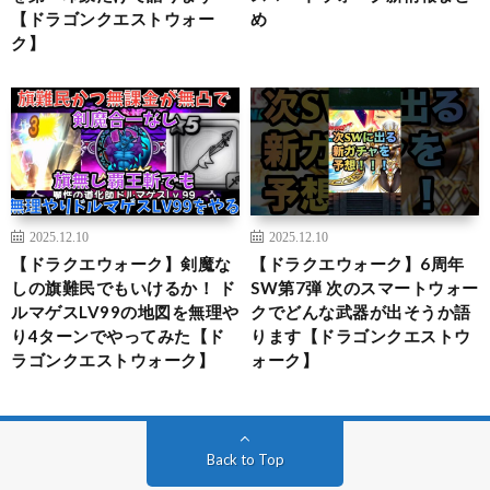
【ドラゴンクエストウォー
め
ク】
2025.12.10
2025.12.10
【ドラクエウォーク】剣魔な
【ドラクエウォーク】6周年
しの旗難民でもいけるか！ ド
SW第7弾 次のスマートウォー
ルマゲスLV99の地図を無理や
クでどんな武器が出そうか語
り4ターンでやってみた【ド
ります【ドラゴンクエストウ
ラゴンクエストウォーク】
ォーク】
Back to Top