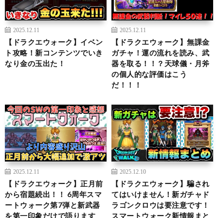
2025.12.11
2025.12.11
【ドラクエウォーク】イベン
【ドラクエウォーク】無課金
ト攻略！新コンテンツでいき
ガチャ！運の流れを読み、武
なり金の玉出た！
器を取る！！？天球儀・月斧
の個人的な評価はこう
だ！！！
2025.12.11
2025.12.10
【ドラクエウォーク】正月前
【ドラクエウォーク】騙され
から宿題続出！！ 6周年スマ
てはいけません！新ガチャド
ートウォーク第7弾と新武器
ラゴンクロウは要注意です！
を第一印象だけで語ります
スマートウォーク新情報まと