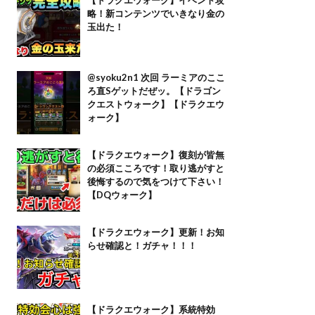
略！新コンテンツでいきなり金の
玉出た！
@syoku2n1 次回 ラーミアのここ
ろ直Sゲットだぜッ。【ドラゴン
クエストウォーク】【ドラクエウ
ォーク】
【ドラクエウォーク】復刻が皆無
の必須こころです！取り逃がすと
後悔するので気をつけて下さい！
【DQウォーク】
【ドラクエウォーク】更新！お知
らせ確認と！ガチャ！！！
【ドラクエウォーク】系統特効