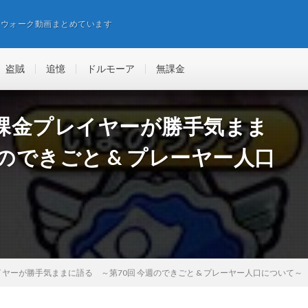
エウォーク動画まとめています
盗賊
追憶
ドルモーア
無課金
課金プレイヤーが勝手気まま
のできごと & プレーヤー人口
ヤーが勝手気ままに語る ～第70回 今週のできごと & プレーヤー人口について～