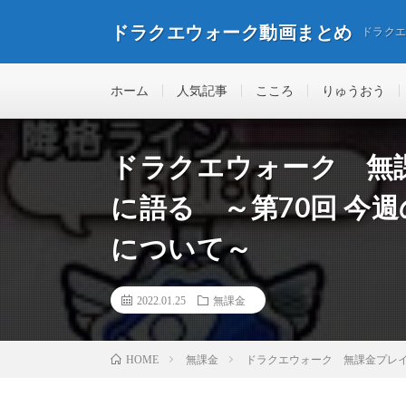
ドラクエウォーク動画まとめ
ドラク
ホーム
人気記事
こころ
りゅうおう
ドラクエウォーク 無
に語る ～第70回 今週
について～
2022.01.25
無課金
無課金
ドラクエウォーク 無課金プレイ
HOME