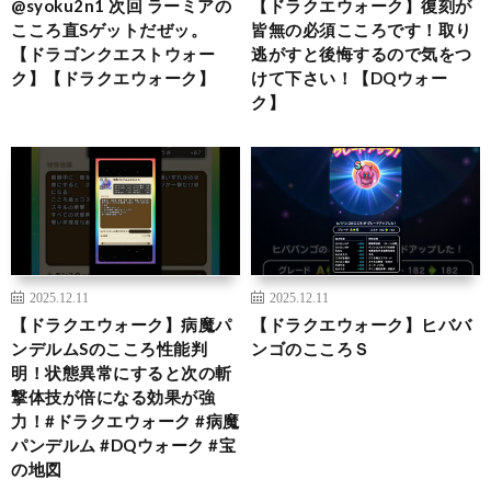
@syoku2n1 次回 ラーミアの
【ドラクエウォーク】復刻が
こころ直Sゲットだぜッ。
皆無の必須こころです！取り
【ドラゴンクエストウォー
逃がすと後悔するので気をつ
ク】【ドラクエウォーク】
けて下さい！【DQウォー
ク】
2025.12.11
2025.12.11
【ドラクエウォーク】病魔パ
【ドラクエウォーク】ヒババ
ンデルムSのこころ性能判
ンゴのこころＳ
明！状態異常にすると次の斬
撃体技が倍になる効果が強
力！#ドラクエウォーク #病魔
パンデルム #DQウォーク #宝
の地図