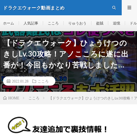
ドラクエウォーク動画まとめ
ホーム
人気記事
こころ
りゅうおう
盗賊
追憶
ドル
【ドラクエウォーク】ひょうけつの
きしLv.30攻略！アノこころに遂に出
番が！今回もかなり苦戦しました…
2022.01.28
こころ
こころ
【ドラクエウォーク】ひょうけつのきしLv.30攻略
HOME