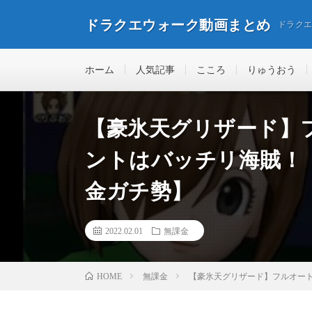
ドラクエウォーク動画まとめ
ドラク
ホーム
人気記事
こころ
りゅうおう
【豪氷天グリザード】
ントはバッチリ海賊！
金ガチ勢】
2022.02.01
無課金
無課金
【豪氷天グリザード】フルオー
HOME