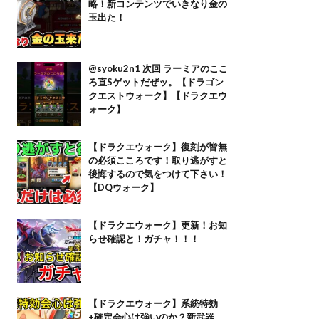
略！新コンテンツでいきなり金の
玉出た！
@syoku2n1 次回 ラーミアのここ
ろ直Sゲットだぜッ。【ドラゴン
クエストウォーク】【ドラクエウ
ォーク】
【ドラクエウォーク】復刻が皆無
の必須こころです！取り逃がすと
後悔するので気をつけて下さい！
【DQウォーク】
【ドラクエウォーク】更新！お知
らせ確認と！ガチャ！！！
【ドラクエウォーク】系統特効
+確定会心は強いのか？新武器