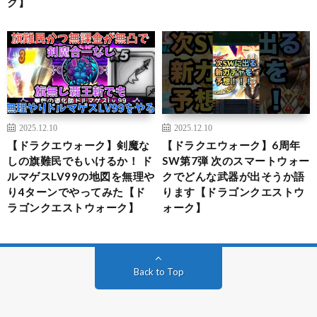
ク】
2025.12.10
2025.12.10
【ドラクエウォーク】剣魔な
【ドラクエウォーク】6周年
しの旗難民でもいけるか！ ド
SW第7弾 次のスマートウォー
ルマゲスLV99の地図を無理や
クでどんな武器が出そうか語
り4ターンでやってみた【ド
ります【ドラゴンクエストウ
ラゴンクエストウォーク】
ォーク】
Back to Top