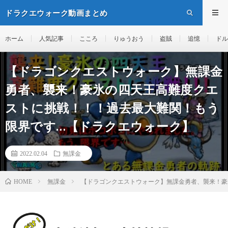
ドラクエウォーク動画まとめ
ホーム
人気記事
こころ
りゅうおう
盗賊
追憶
ドル
【ドラゴンクエストウォーク】無課金
勇者、襲来！豪氷の四天王高難度クエ
ストに挑戦！！！過去最大難関！もう
限界です…【ドラクエウォーク】
2022.02.04
無課金
無課金
【ドラゴンクエストウォーク】無課金勇者、襲来！豪
HOME