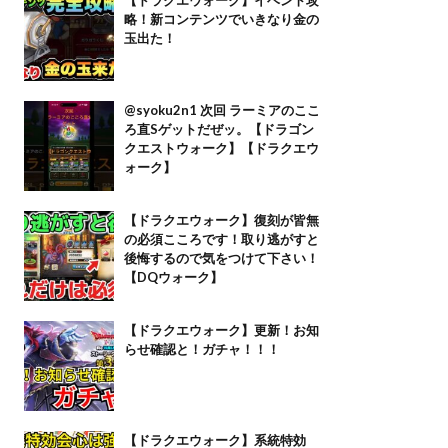
略！新コンテンツでいきなり金の
玉出た！
@syoku2n1 次回 ラーミアのここ
ろ直Sゲットだぜッ。【ドラゴン
クエストウォーク】【ドラクエウ
ォーク】
【ドラクエウォーク】復刻が皆無
の必須こころです！取り逃がすと
後悔するので気をつけて下さい！
【DQウォーク】
【ドラクエウォーク】更新！お知
らせ確認と！ガチャ！！！
【ドラクエウォーク】系統特効