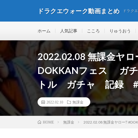
ドラクエウォーク動画まとめ
ドラク
ホーム
人気記事
こころ
りゅうおう
2022.02.08 無課金ヤロ
DOKKANフェス ガチ
トル ガチャ 記録 #DRA
2022.02.10
無課金
無課金
2022.02.08 無課金ヤロー‼️ 
HOME