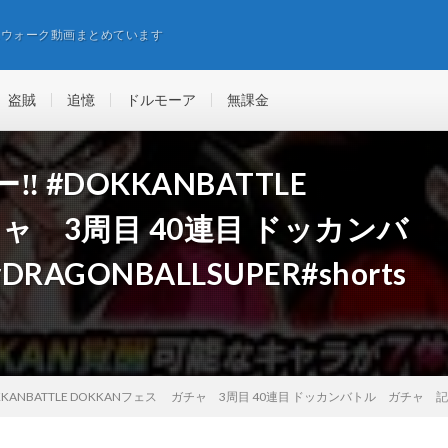
エウォーク動画まとめています
盗賊
追憶
ドルモーア
無課金
ー‼️ #DOKKANBATTLE
ャ 3周目 40連目 ドッカンバ
GONBALLSUPER#shorts
#DOKKANBATTLE DOKKANフェス ガチャ 3周目 40連目 ドッカンバトル ガチャ 記録 #