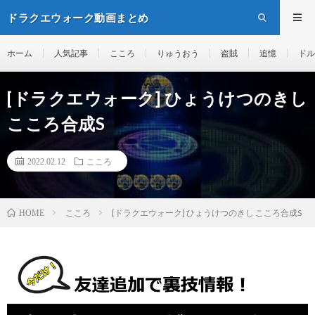
ドラクエウォーク動画まとめ
ホーム
人気記事
こころ
りゅうおう
盗賊
追憶
ドル
[ドラクエウォーク] ひょうけつのきし
こころ合成S
2022.02.12
こころ
こころ
[ドラクエウォーク] ひょうけつのきし こころ合成S
HOME