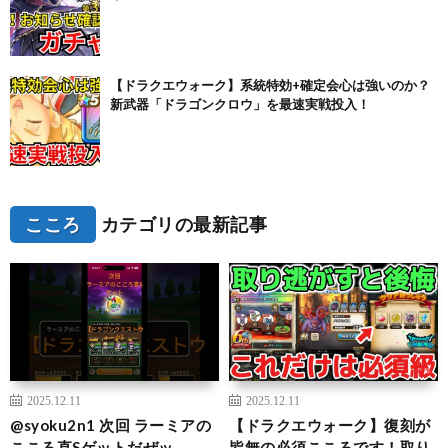
【ドラクエウォーク】系統特効+確定会心は強いのか？
新武器「ドラゴンクロウ」を最速実戦投入！
こころ
カテゴリの最新記事
2025.12.11
2025.12.11
@syoku2n1 次回 ラーミアの
【ドラクエウォーク】復刻が
こころ直Sゲットだぜッ。
皆無の必須こころです！取り