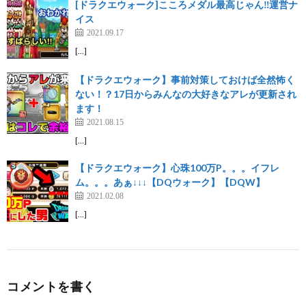
[ドラクエウォーク]こころメダル最高じゃん‼︎運営ナ
イス
2021.09.17
[…]
【ドラクエウォーク】事前対策しておけば全然怖く
ない！？17日からみんなの大好きなアレが更新され
ます！
2021.08.15
[…]
【ドラクエウォーク】心珠100万P。。。イフレ
ム。。。あぁ↓↓↓【DQウォーク】【DQW】
2021.02.08
[…]
コメントを書く