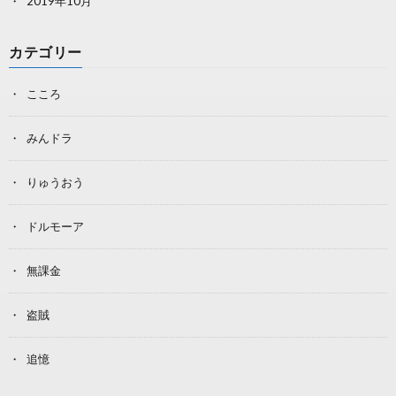
2019年10月
カテゴリー
こころ
みんドラ
りゅうおう
ドルモーア
無課金
盗賊
追憶