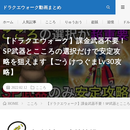
ドラクエウォーク動画まとめ
ホーム
人気記事
こころ
りゅうおう
盗賊
追憶
ドル
【ドラクエウォーク】課金武器不要！
SP武器とこころの選択だけで安定攻
略を狙えます【ごうけつぐまLv30攻
略】
2022.02.12
こころ
こころ
【ドラクエウォーク】課金武器不要！SP武器とこころ
HOME